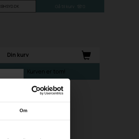
Gå til kurv
0
L KBHSYD.DK
Din kurv
Kurven er tom!
Om
taget