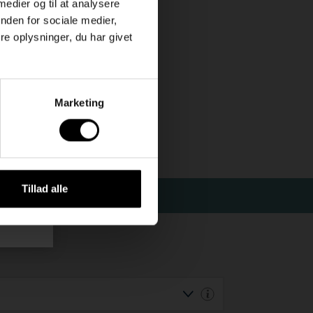
 medier og til at analysere
nden for sociale medier,
ået
e oplysninger, du har givet
leder.
in
Marketing
Tillad alle
uk