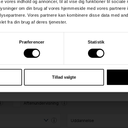
se vores indhold og annoncer, til at vise dig funktioner til sociale
ensbeviset med din telefon og uploade.
oplysninger om din brug af vores hjemmeside med vores partnere i
du kun kan få SU, hvis dit SU-timetal er højt nok, med mindre du har best
 eller har en afsluttet gymnasial uddannelse. Se mere på
su.dk
ysepartnere. Vores partnere kan kombinere disse data med andr
du, hvis du er under 18 år, skal du have en uddannelsesplan fra din UU-vej
et fra din brug af deres tjenester.
 efter, at du har afsluttet folkeskolens 9. eller 10. klasse.
betalingen for fag først reserveres. Pengene trækkes fra din konto, når d
lding er godkendt.
rmalt have fulgt undervisning i faget på det nærmeste
kationer, som skolen skønner er tilstrækkelige.
Præferencer
Statistik
mere på
www.kbhsyd.dk
K! Du kan ikke tilmelde dig hold/fag, hvis du:
aldersbetinget pensionist eller på efterløn.
 en videregående uddannelse (fx bachelorniveau på et universitet).
Tillad valgte
L
Aftenundervisning
Uddannelse