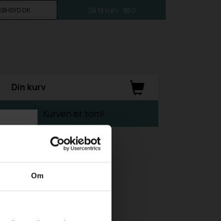
Gå til kurv
0
L KBHSYD.DK
Din kurv
Kurven er tom!
Om
taget