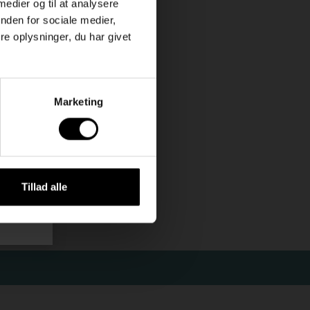
 medier og til at analysere
nden for sociale medier,
ået
e oplysninger, du har givet
leder.
in
Marketing
Tillad alle
uk