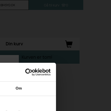
Gå til kurv
0
L KBHSYD.DK
Din kurv
Kurven er tom!
Om
taget