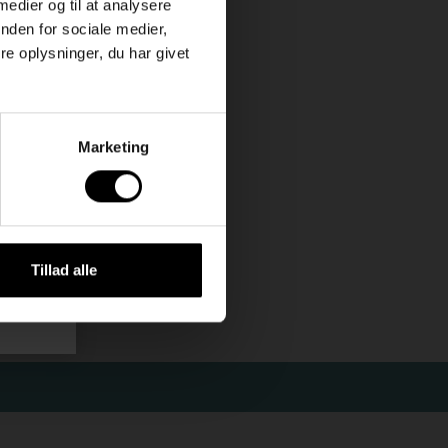
 medier og til at analysere
nden for sociale medier,
ået
e oplysninger, du har givet
leder.
in
Marketing
Tillad alle
uk