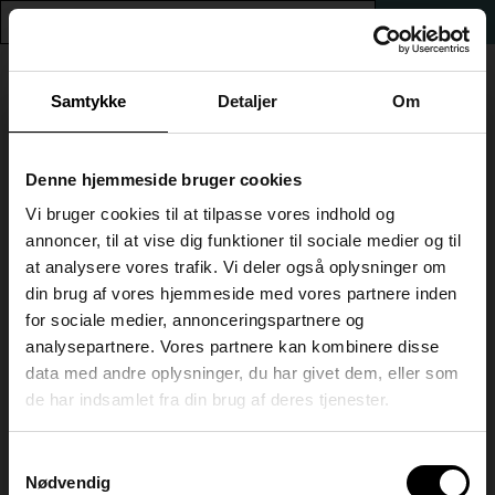
0
GÅ TIL KBHSYD.DK
Samtykke
Detaljer
Om
Luk
Information om
Denne hjemmeside bruger cookies
Naturgeografi, B
tilmelding
Vi bruger cookies til at tilpasse vores indhold og
annoncer, til at vise dig funktioner til sociale medier og til
info
at analysere vores trafik. Vi deler også oplysninger om
TILBAGE TIL SØGNING
Dette er HF & VUC København Syds webshop.
Her kan
din brug af vores hjemmeside med vores partnere inden
du tilmelde dig
HF-enkeltfag, AVU-enkeltfag, FVU og
for sociale medier, annonceringspartnere og
e-learning.
Pris: DKK 550,00
analysepartnere. Vores partnere kan kombinere disse
data med andre oplysninger, du har givet dem, eller som
Når du tilmelder dig hold/fag, skal du være
Om faget
de har indsamlet fra din brug af deres tjenester.
opmærksom på:
• AT vi skal have dokumentation fra tidligere
Naturgeografi på B-niveau – Opdag verden med et nyt
uddannelse(r), hvis du ikke har taget det lavere niveau
perspektiv!
Samtykkevalg
hos HF & VUC København Syd. Du kan evt. tage et
Har du nogensinde tænkt over, hvordan mennesker kan
billede af eksamensbeviset med din telefon og uploade.
Nødvendig
overleve på en øde ø i Stillehavet? Eller hvorfor store nationer