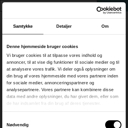
0
GÅ TIL KBHSYD.DK
Samtykke
Detaljer
Om
Luk
Information om
Denne hjemmeside bruger cookies
Naturvidenskab, G
tilmelding
Vi bruger cookies til at tilpasse vores indhold og
annoncer, til at vise dig funktioner til sociale medier og til
info
at analysere vores trafik. Vi deler også oplysninger om
TILBAGE TIL SØGNING
Dette er HF & VUC København Syds webshop.
Her kan
din brug af vores hjemmeside med vores partnere inden
du tilmelde dig
HF-enkeltfag, AVU-enkeltfag, FVU og
for sociale medier, annonceringspartnere og
e-learning.
Pris: DKK 150,00
analysepartnere. Vores partnere kan kombinere disse
data med andre oplysninger, du har givet dem, eller som
Når du tilmelder dig hold/fag, skal du være
Om faget
de har indsamlet fra din brug af deres tjenester.
opmærksom på:
• AT vi skal have dokumentation fra tidligere
Du får en bred naturfaglig viden, der gør det muligt for dig at
uddannelse(r), hvis du ikke har taget det lavere niveau
forstå og deltage i diskussioner med naturfaglige aspekter.
Samtykkevalg
hos HF & VUC København Syd. Du kan evt. tage et
Naturvidenskab integrerer emner fra biologi, kemi, fysik og
billede af eksamensbeviset med din telefon og uploade.
Nødvendig
naturgeografi og giver dig et grundlag for at forstå og deltage